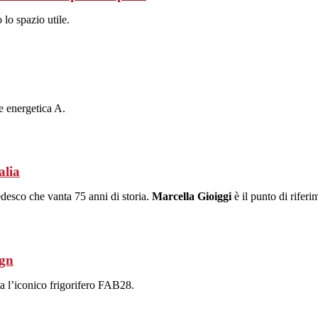
lo spazio utile.
e energetica A.
alia
desco che vanta 75 anni di storia.
Marcella Gioiggi
è il punto di rifer
ign
ta l’iconico frigorifero FAB28.