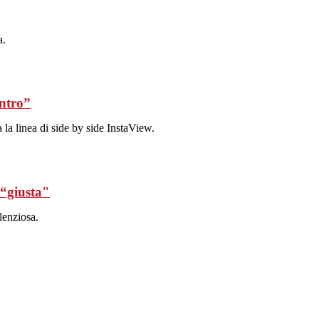
a.
entro”
 la linea di side by side InstaView.
 “giusta"
ilenziosa.