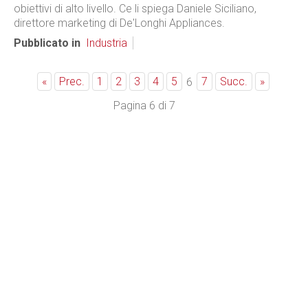
obiettivi di alto livello. Ce li spiega Daniele Siciliano,
direttore marketing di De'Longhi Appliances.
Pubblicato in
Industria
«
Prec.
1
2
3
4
5
7
Succ.
»
6
Pagina 6 di 7