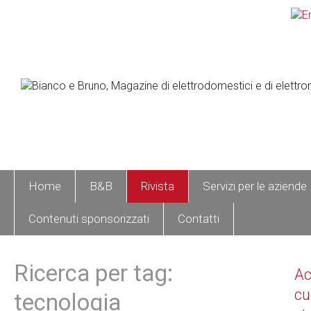
Home
B&B
Rivista
Servizi per le aziende
Contenuti sponsorizzati
Contatti
Ricerca per tag:
A
cu
tecnologia