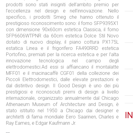
prodotti sono stati insigniti dell’ambito premio per
l’eccellenza nel design e nell’innovazione. Nello
specifico, i prodotti Smeg che hanno ottenuto il
prestigioso riconoscimento sono: il forno SFP9395X1
con dimensione 90x60cm estetica Classica, il forno
SFP6606WTPNR da 60cm estetica Dolce Stil Novo
dotato di nuovo display, il piano cottura PX175L
estatica Linea e il frigorifero FA490RRD estetica
Portofino, premiati per la ricerca estetica e per l’alta
innovazione tecnologica nel campo degli
elettrodomestici.Ad essi si affiancano il montalatte
MFF01 e il macinacaffè CGF01 della collezione dei
Piccoli Elettrodomestici, dalle elevate prestazioni e
dal distintivo design. Il Good Design è uno dei più
prestigiosi e riconosciuti premi di design a livello
internazionale, organizzato annualmente dal Chicago
Athenaeum Museum of Architecture and Design, è
stato istituito nel 1950 a Chicago dai designer e
IN
architetti di fama mondiale Eero Saarinen, Charles e
Ray Eames, e Edgar Kaufmann Jr.