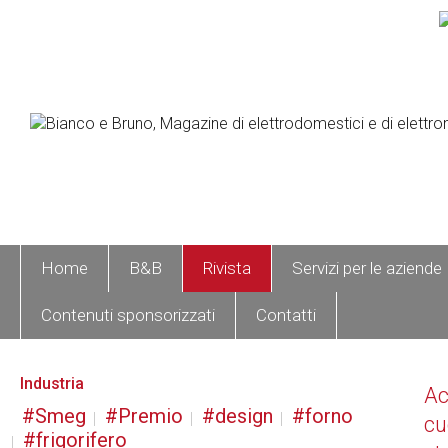
Home
B&B
Rivista
Servizi per le aziende
Contenuti sponsorizzati
Contatti
Industria
A
Smeg
Premio
design
forno
cu
frigorifero