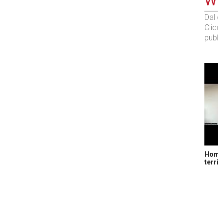
WE
Dal
Cli
pubb
Home
terr