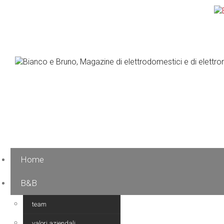
Home
B&B
team
valori aziendali