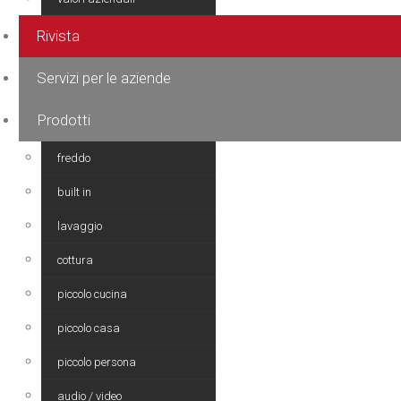
Rivista
Servizi per le aziende
Prodotti
freddo
built in
lavaggio
cottura
piccolo cucina
piccolo casa
piccolo persona
audio / video