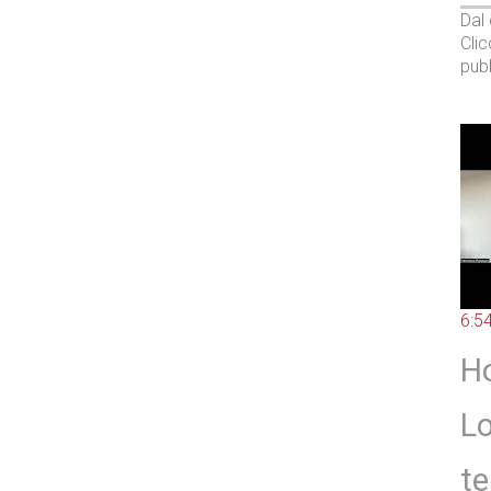
Dal
Cli
pubb
6:5
Ho
Lo
te