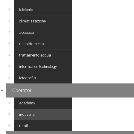
telefonia
climatizzazione
accessori
riscaldamento
trattamento acqua
information technology
fotografia
Operatori
academy
industria
retail