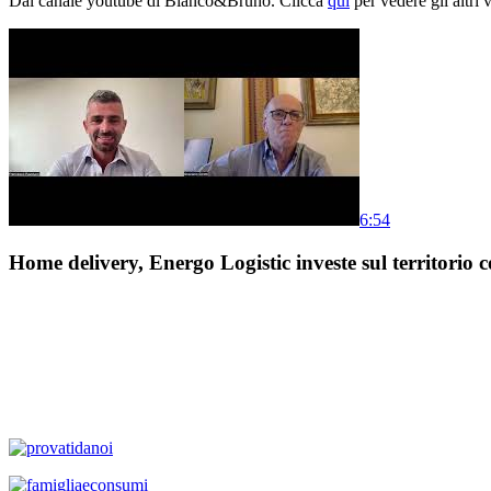
Dal canale youtube di Bianco&Bruno. Clicca
qui
per vedere gli altri 
6:54
Home delivery, Energo Logistic investe sul territorio c