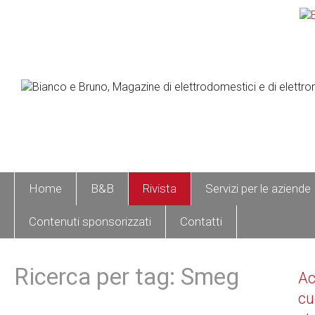
Home
B&B
Rivista
Servizi per le aziende
Contenuti sponsorizzati
Contatti
Ricerca per tag: Smeg
A
cu