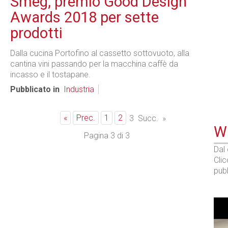
Smeg, premio Good Design
Awards 2018 per sette
prodotti
Dalla cucina Portofino al cassetto sottovuoto, alla
cantina vini passando per la macchina caffè da
incasso e il tostapane.
Pubblicato in
Industria
«
Prec.
1
2
3
Succ.
»
WE
Pagina 3 di 3
Dal
Cli
pubb