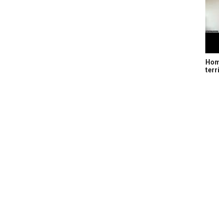
Home
terr