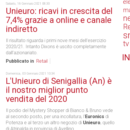
el
Sabato, 16 Gennaio 2021 08:30
Unieuro: ricavi in crescita del
ma
n
7,4% grazie a online e canale
Re
indiretto
s
Il risultato riguarda i primi nove mesi dell'esercizio
tv
2020/21. Intanto Dixons è uscito completamente
dall’azionariato.
IN
Pubblicato in
Retail
Domenica, 03 Gennaio 2021 10:34
L'Unieuro di Senigallia (An) è
il nostro miglior punto
vendita del 2020
Il podio del Mystery Shopper di Bianco & Bruno vede
al secondo posto, per una incollatura, l'
Euronics
di
Potenza e al terzo un altro negozio di
Unieuro
, quello
di Atripalda in provincia di Avellino.