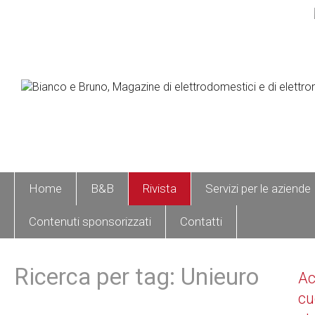
Home
B&B
Rivista
Servizi per le aziende
Contenuti sponsorizzati
Contatti
Ricerca per tag: Unieuro
A
cu