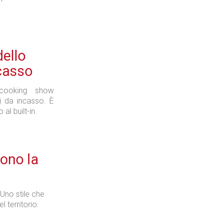
dello
casso
cooking show
i da incasso. È
al built-in.
dono la
 Uno stile che
l territorio: