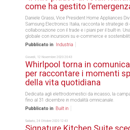
come ha gestito l’emergenz
Daniele Grassi, Vice President Home Appliances Divi
Samsung Electronics Italia, racconta le strategie di
collaborazione con il trade e i piani per il built-in. Un
globale con incursioni su e-commerce e sostenibilit
Pubblicato in
Industria
Giovedì, 12 Novembre 2020 20:43
Whirlpool torna in comunic
per raccontare i momenti sp
della vita quotidiana
Dedicata agli elettrodomestici da incasso, la camp
fino al 31 dicembre in modalità omnicanale.
Pubblicato in
Built in
Sabato, 24 Ottobre 2020 12:43
Signature Kitchen Suite sceg