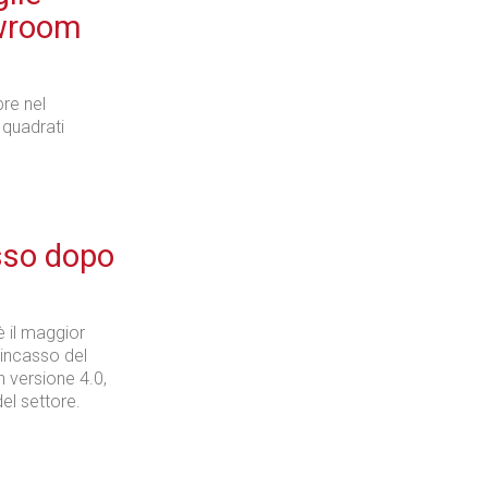
owroom
Industria
pre nel
 quadrati
Prima dello shopping
asso dopo
è il maggior
Industria
 incasso del
n versione 4.0,
del settore.