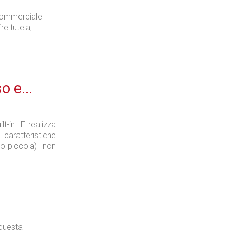
 commerciale
re tutela,
o e...
t-in. E realizza
aratteristiche
o-piccola) non
 questa