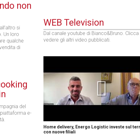
ando non
WEB Television
l’altro si
Dal canale youtube di Bianco&Bruno. Clicca
. Un loro
vedere gli altri video pubblicati.
are qualche
vendita di
cooking
in
ompagnia del
piattaforma e-
tà.
Home delivery, Energo Logistic investe sul terr
con nuove filiali