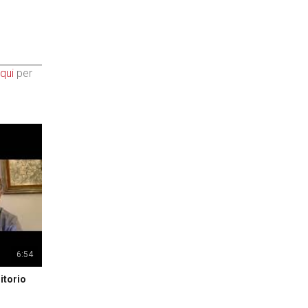
qui
per
6:54
itorio