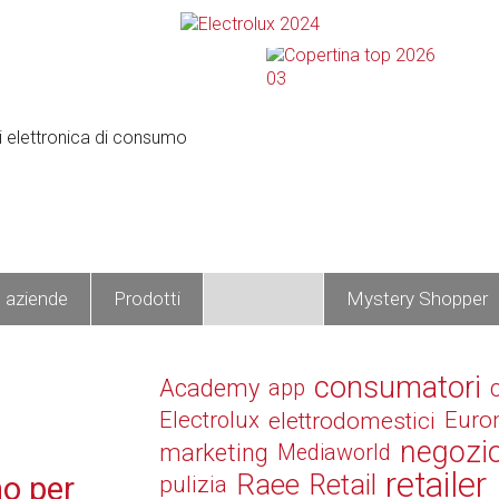
e aziende
Prodotti
Operatori
Mystery Shopper
consumatori
Academy
app
Electrolux
elettrodomestici
Euro
negozi
marketing
Mediaworld
retailer
Raee
Retail
no per
pulizia