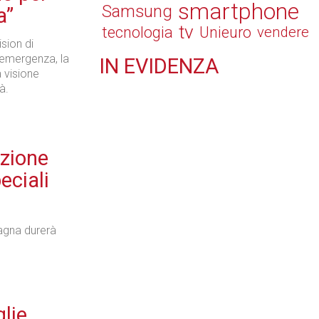
smartphone
Samsung
a”
tv
tecnologia
Unieuro
vendere
sion di
 emergenza, la
IN
EVIDENZA
a visione
Retail
à.
azione
eciali
Il Blog di Nathan (vita da negozio)
agna durerà
Tecnologie
lie