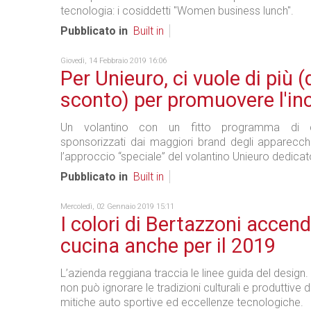
tecnologia: i cosiddetti "Women business lunch".
Pubblicato in
Built in
Giovedì, 14 Febbraio 2019 16:06
Per Unieuro, ci vuole di più (
sconto) per promuovere l'in
Un volantino con un fitto programma di 
sponsorizzati dai maggiori brand degli apparecch
l’approccio “speciale” del volantino Unieuro dedicato 
Pubblicato in
Built in
Mercoledì, 02 Gennaio 2019 15:11
I colori di Bertazzoni accen
cucina anche per il 2019
L’azienda reggiana traccia le linee guida del design.
non può ignorare le tradizioni culturali e produttive de
mitiche auto sportive ed eccellenze tecnologiche.