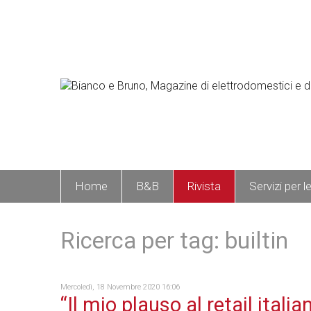
Home
B&B
Rivista
Servizi per l
Ricerca per tag: builtin
Mercoledì, 18 Novembre 2020 16:06
“Il mio plauso al retail italia