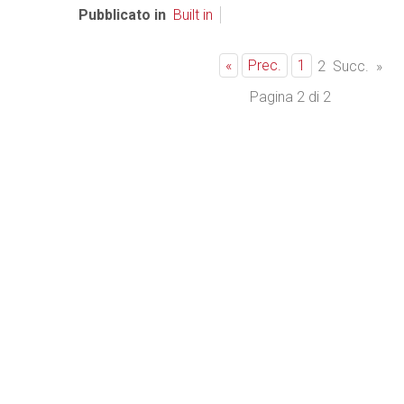
Pubblicato in
Built in
«
Prec.
1
2
Succ.
»
Pagina 2 di 2
Bianco & Bruno