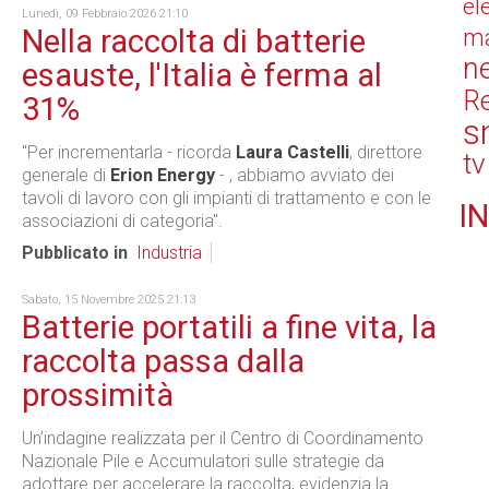
el
Lunedì, 09 Febbraio 2026 21:10
Nella raccolta di batterie
ma
n
esauste, l'Italia è ferma al
Re
31%
s
"Per incrementarla - ricorda
Laura Castelli
, direttore
tv
generale di
Erion Energy
- , abbiamo avviato dei
tavoli di lavoro con gli impianti di trattamento e con le
IN
associazioni di categoria".
Pubblicato in
Industria
Sabato, 15 Novembre 2025 21:13
Batterie portatili a fine vita, la
raccolta passa dalla
prossimità
Un’indagine realizzata per il Centro di Coordinamento
Nazionale Pile e Accumulatori sulle strategie da
adottare per accelerare la raccolta, evidenzia la