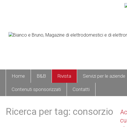
Home
B&B
Rivista
Servizi per le aziende
Contenuti sponsorizzati
Contatti
Ricerca per tag: consorzio
A
cu