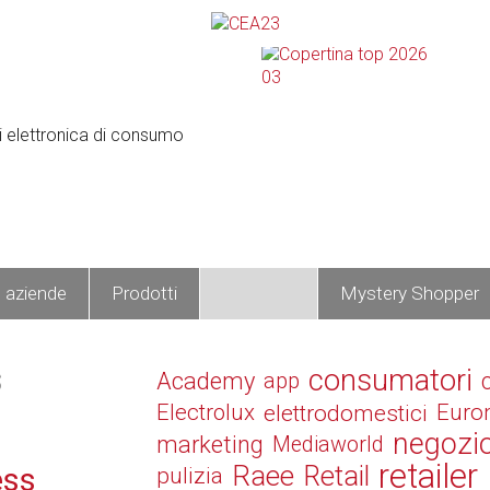
e aziende
Prodotti
Operatori
Mystery Shopper
s
consumatori
Academy
app
Electrolux
elettrodomestici
Euro
negozi
marketing
Mediaworld
retailer
Raee
Retail
ess
pulizia