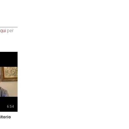
qui
per
6:54
itorio