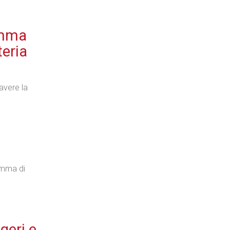
amma
Industria
teria
avere la
Prima dello shopping
Industria
amma di
geri e