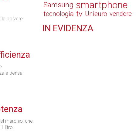
smartphone
Samsung
tv
tecnologia
Unieuro
vendere
 la polvere
IN
EVIDENZA
Retail
ficienza
e
nza e pensa
Il Blog di Nathan (vita da negozio)
otenza
Tecnologie
del marchio, che
 litro.