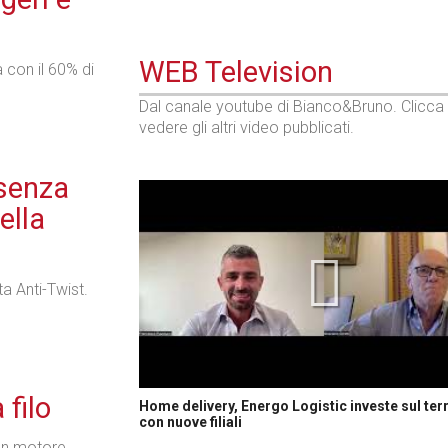
WEB Television
 con il 60% di
Dal canale youtube di Bianco&Bruno. Clicca
vedere gli altri video pubblicati.
 senza
ella
ta Anti-Twist.
 filo
Home delivery, Energo Logistic investe sul terr
con nuove filiali
con motore