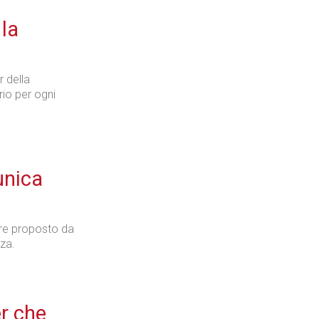
 la
 della
io per ogni
unica
ore proposto da
za.
er che