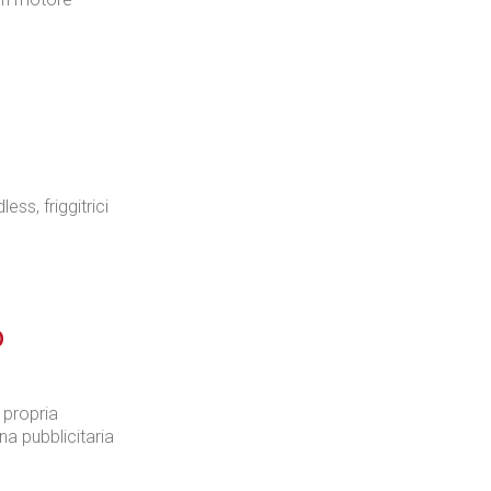
ss, friggitrici
o
a propria
a pubblicitaria