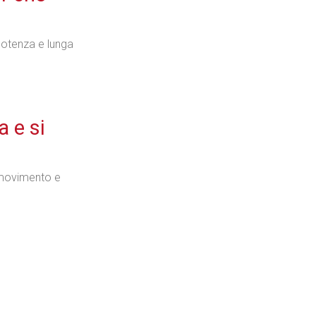
potenza e lunga
a e si
i movimento e