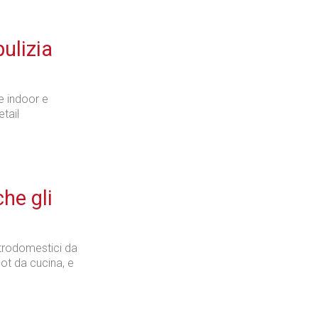
pulizia
e indoor e
etail
che gli
ttrodomestici da
bot da cucina, e