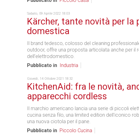
Pubblicato in
Piccolo Casa
Sabato, 09 Aprile 2022 18:03
Kärcher, tante novità per la 
domestica
Il brand tedesco, colosso del cleaning professional
outdoor, offre una proposta articolata anche per il r
dell’elettrodomestico.
Pubblicato in
Industria
Giovedì, 14 Ottobre 2021 18:32
KitchenAid: fra le novità, an
apparecchi cordless
Il marchio americano lancia una serie di piccoli ele
cucina senza filo, una limited edition dell'iconico ro
una nuova ciotola per il pane.
Pubblicato in
Piccolo Cucina