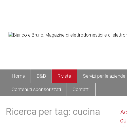
Home
B&B
Rivista
Servizi per le aziende
Contenuti sponsorizzati
Contatti
Ricerca per tag: cucina
A
cu