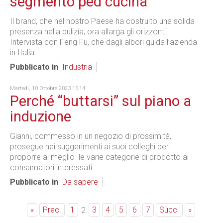
segmento ped cucina
Il brand, che nel nostro Paese ha costruito una solida
presenza nella pulizia, ora allarga gli orizzonti.
Intervista con Feng Fu, che dagli albori guida l’azienda
in Italia.
Pubblicato in
Industria
Martedì, 10 Ottobre 2023 15:14
Perché “buttarsi” sul piano a
induzione
Gianni, commesso in un negozio di prossimità,
prosegue nei suggerimenti ai suoi colleghi per
proporre al meglio le varie categorie di prodotto ai
consumatori interessati.
Pubblicato in
Da sapere
«
Prec.
1
3
4
5
6
7
Succ.
»
2