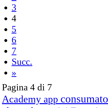
3
4
5
6
7
Succ.
»
Pagina 4 di 7
consumato
Academy
app