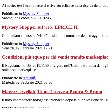
Al nostro test l’ecommerce si è rivelato efficace nella ricerca del prodo
Pubblicato in
Mystery Shopper
Sabato, 27 Febbraio 2021 16:45
Mystery Shopper sul web: EPRICE.IT
Continuiamo le nostre "visite" ai siti di e-commerce delle maggiori ins
Pubblicato in
Mystery Shopper
Venerdì, 12 Febbraio 2021 17:21
Condizioni più eque per chi vende tramite marketpla
Il Regolamento UE 2019/1150 in vigore nell’Unione Europea da luglio 20
online sui marketplace.
Pubblicato in
Attualità
Martedì, 02 Febbraio 2021 08:30
Marco Cervellati (Comet) scrive a Bianco & Bruno
Il noto imprenditore bolognese interviene dopo la pubblicazione dell'