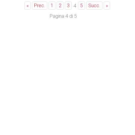
«
Prec.
1
2
3
5
Succ.
»
4
Pagina 4 di 5