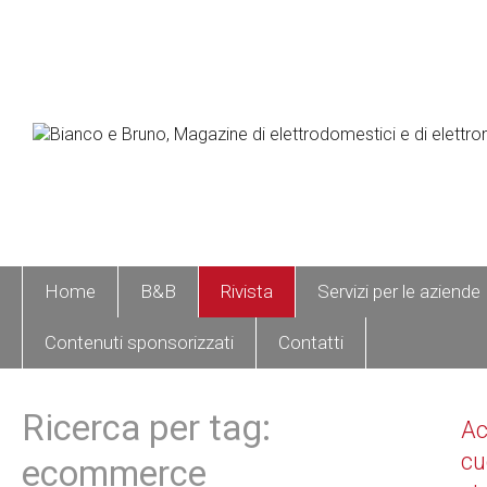
Home
B&B
Rivista
Servizi per le aziende
Contenuti sponsorizzati
Contatti
Ricerca per tag:
A
cu
ecommerce