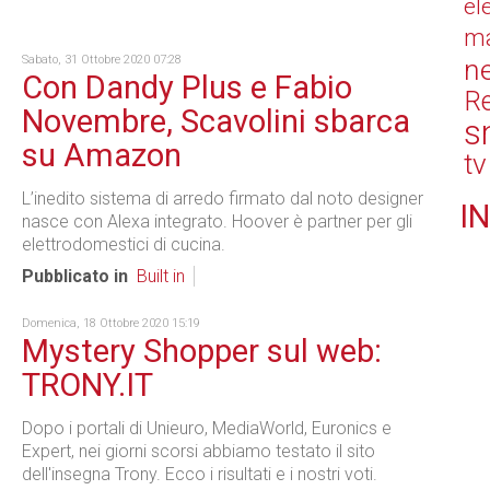
el
ma
Sabato, 31 Ottobre 2020 07:28
n
Con Dandy Plus e Fabio
Re
Novembre, Scavolini sbarca
s
su Amazon
tv
L’inedito sistema di arredo firmato dal noto designer
IN
nasce con Alexa integrato. Hoover è partner per gli
elettrodomestici di cucina.
Pubblicato in
Built in
Domenica, 18 Ottobre 2020 15:19
Mystery Shopper sul web:
TRONY.IT
Dopo i portali di Unieuro, MediaWorld, Euronics e
Expert, nei giorni scorsi abbiamo testato il sito
dell'insegna Trony. Ecco i risultati e i nostri voti.