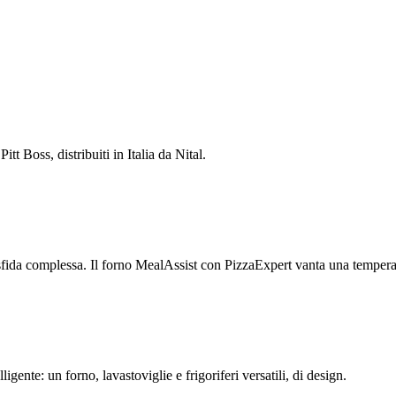
tt Boss, distribuiti in Italia da Nital.
fida complessa. Il forno MealAssist con PizzaExpert vanta una temperat
ligente: un forno, lavastoviglie e frigoriferi versatili, di design.