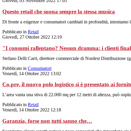
Giovedì, 03 Novembre 2022 17:01
Questo retail che suona sempre la stessa musica
Di fronte a esigenze e consumatori cambiati in profondità, intoniamo l
Pubblicato in
Retail
Giovedì, 27 Ottobre 2022 12:19
"I consumi rallentano? Nessun dramma: i clienti fina
Stefano Delli Carri, direttore commerciale di Nordest Distribuzione (g
Pubblicato in
Consumatori
Venerdì, 14 Ottobre 2022 13:02
Co.pre, il nuovo polo logistico si è presentato ai fornit
L’area vanta una stiva di 22.000 mq per 12 metri di altezza, può ospitar
Pubblicato in
Retail
Venerdì, 14 Ottobre 2022 12:18
Garanzia, forse non tutti sanno che…