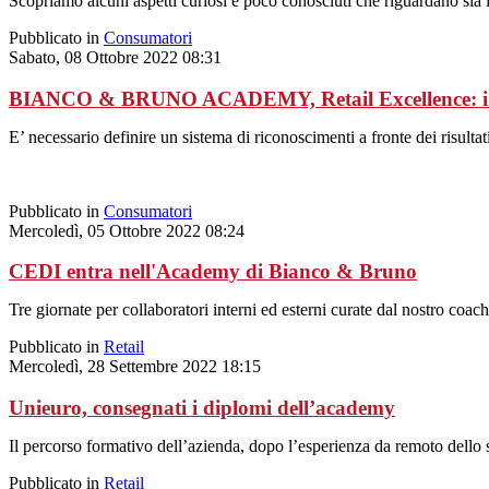
Scopriamo alcuni aspetti curiosi e poco conosciuti che riguardano sia 
Pubblicato in
Consumatori
Sabato, 08 Ottobre 2022 08:31
BIANCO & BRUNO ACADEMY, Retail Excellence: i si
E’ necessario definire un sistema di riconoscimenti a fronte dei risult
Pubblicato in
Consumatori
Mercoledì, 05 Ottobre 2022 08:24
CEDI entra nell'Academy di Bianco & Bruno
Tre giornate per collaboratori interni ed esterni curate dal nostro coa
Pubblicato in
Retail
Mercoledì, 28 Settembre 2022 18:15
Unieuro, consegnati i diplomi dell’academy
Il percorso formativo dell’azienda, dopo l’esperienza da remoto dello s
Pubblicato in
Retail