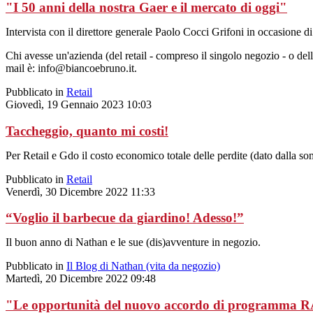
"I 50 anni della nostra Gaer e il mercato di oggi"
Intervista con il direttore generale Paolo Cocci Grifoni in occasione di 
Chi avesse un'azienda (del retail - compreso il singolo negozio - o dell
mail è: info@biancoebruno.it.
Pubblicato in
Retail
Giovedì, 19 Gennaio 2023 10:03
Taccheggio, quanto mi costi!
Per Retail e Gdo il costo economico totale delle perdite (dato dalla somm
Pubblicato in
Retail
Venerdì, 30 Dicembre 2022 11:33
“Voglio il barbecue da giardino! Adesso!”
Il buon anno di Nathan e le sue (dis)avventure in negozio.
Pubblicato in
Il Blog di Nathan (vita da negozio)
Martedì, 20 Dicembre 2022 09:48
"Le opportunità del nuovo accordo di programma