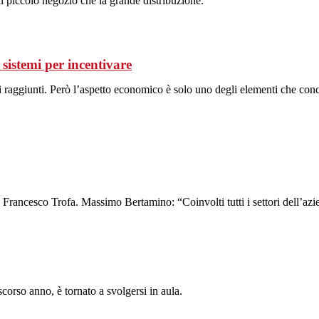
il piccolo negozio che la grande distribuzione.
stemi per incentivare
ati raggiunti. Però l’aspetto economico è solo uno degli elementi che co
ch Francesco Trofa. Massimo Bertamino: “Coinvolti tutti i settori dell’azi
corso anno, è tornato a svolgersi in aula.