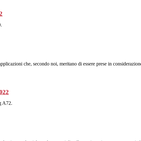
2
.
plicazioni che, secondo noi, meritano di essere prese in considerazion
2022
g A72.