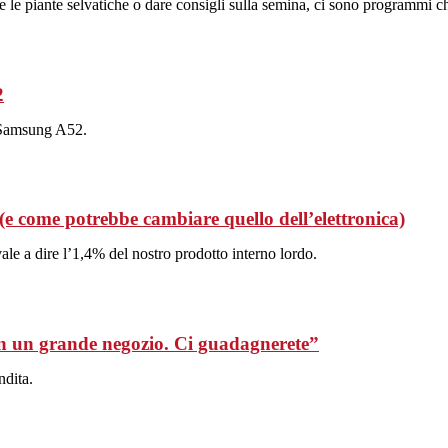
cere le piante selvatiche o dare consigli sulla semina, ci sono programmi 
2
 Samsung A52.
(e come potrebbe cambiare quello dell’elettronica)
vale a dire l’1,4% del nostro prodotto interno lordo.
 in un grande negozio. Ci guadagnerete”
ndita.