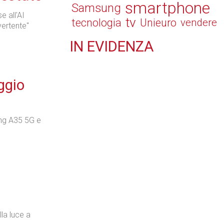
smartphone
Samsung
e all'AI
tv
tecnologia
Unieuro
vendere
vertente"
IN
EVIDENZA
Retail
ggio
ng A35 5G e
Il Blog di Nathan (vita da negozio)
Tecnologie
la luce a