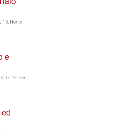
nnaio
e 13, Honor
o e
5.000 mAh sono
 ed