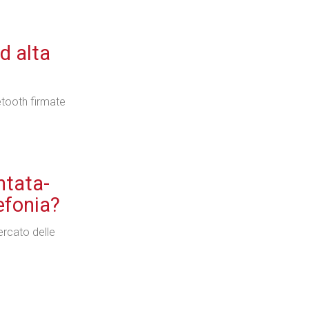
d alta
etooth firmate
ntata-
lefonia?
ercato delle