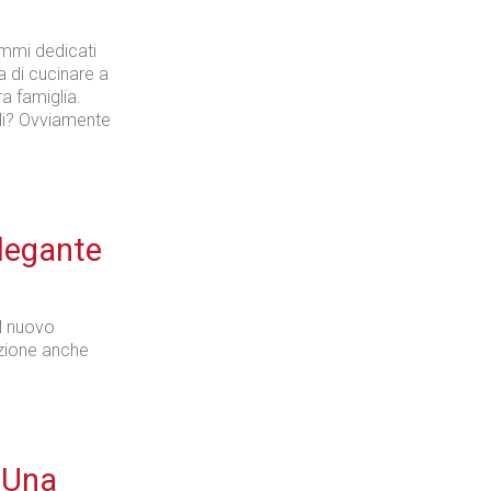
mmi dedicati
a di cucinare a
ra famiglia.
lli? Ovviamente
legante
il nuovo
azione anche
 Una