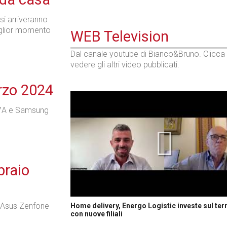
si arriveranno
iglior momento
WEB Television
Dal canale youtube di Bianco&Bruno. Clicca
vedere gli altri video pubblicati.
rzo 2024
 7A e Samsung
braio
 Asus Zenfone
Home delivery, Energo Logistic investe sul terr
con nuove filiali