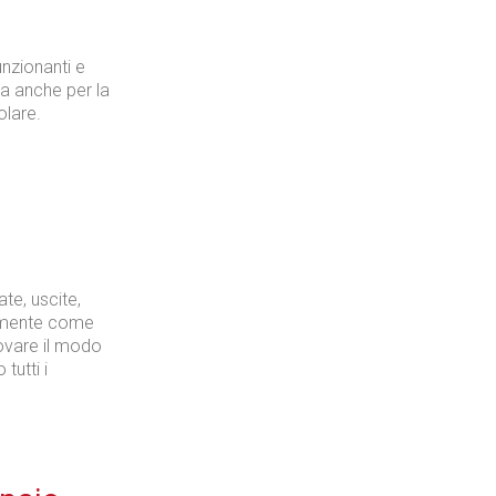
unzionanti e
 ma anche per la
olare.
a
te, uscite,
tamente come
rovare il modo
tutti i