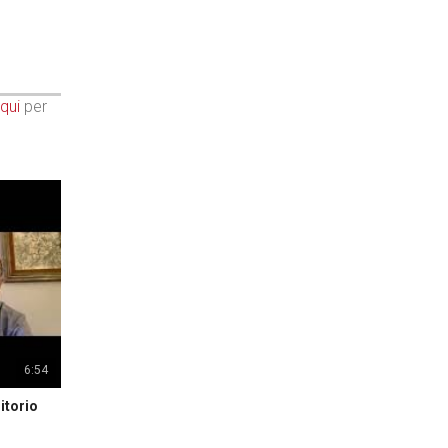
qui
per
6:54
itorio