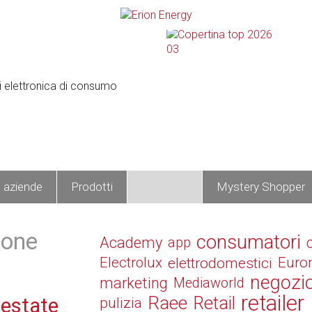
e aziende
Prodotti
Operatori
Mystery Shopper
hone
consumatori
Academy
app
Electrolux
elettrodomestici
Euro
negozi
marketing
Mediaworld
retailer
Raee
Retail
'estate
pulizia