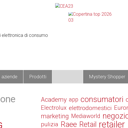
e aziende
Prodotti
Operatori
Mystery Shopper
hone
consumatori
Academy
app
Electrolux
elettrodomestici
Euro
negozi
marketing
Mediaworld
retailer
Raee
Retail
G
pulizia