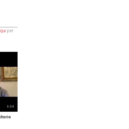
qui
per
6:54
itorio