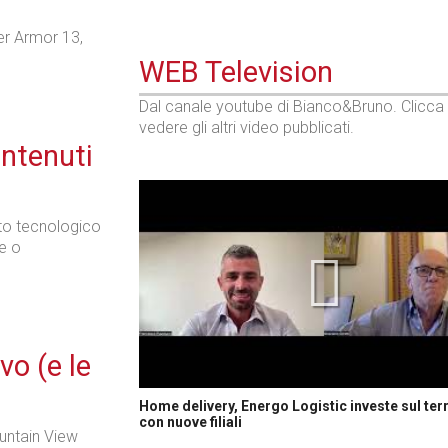
er Armor 13,
WEB Television
Dal canale youtube di Bianco&Bruno. Clicca
vedere gli altri video pubblicati.
ontenuti
to tecnologico
e o
vo (e le
Home delivery, Energo Logistic investe sul terr
con nuove filiali
untain View