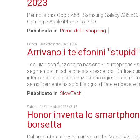
2023
Per noi sono: Oppo A58, Samsung Galaxy A35 5G,
Gaming e Apple iPhone 15 PRO.
Pubblicato in
Prima dello shopping
Lunedì, 04 Settembre 2023 10:02
Arrivano i telefonini "stupidi
I cellulari con funzionalità basiche - i dumbphone - 
segmento di nicchia che sta crescendo. Chi li acqui
interrompere la dipendenza tecnologica, risparmiar
semplicemente ha solo bisogno di fare e ricevere t
Pubblicato in
SlowTech
Sabato, 02 Settembre 2023 08:12
Honor inventa lo smartphon
borsetta
Dal produttore cinese in arrivo anche Magic V2, il p