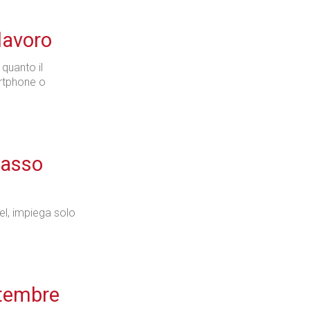
 lavoro
 quanto il
artphone o
basso
vel, impiega solo
ttembre