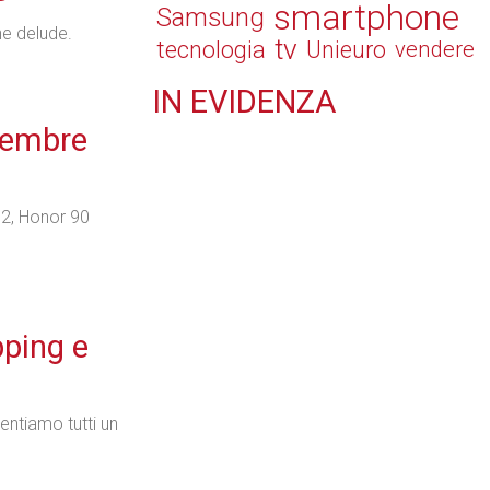
smartphone
Samsung
he delude.
tv
tecnologia
Unieuro
vendere
IN
EVIDENZA
Retail
vembre
2, Honor 90
Il Blog di Nathan (vita da negozio)
pping e
Tecnologie
sentiamo tutti un