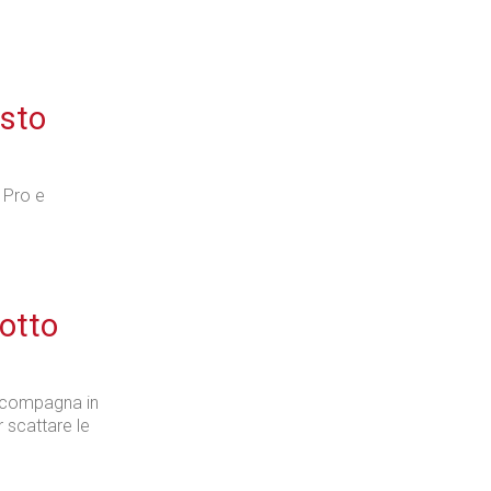
osto
 Pro e
sotto
 accompagna in
 scattare le