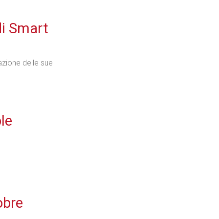
di Smart
Industria
zione delle sue
Prima dello shopping
ple
Industria
obre