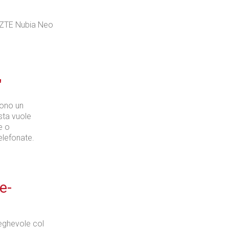
 ZTE Nubia Neo
"
sono un
sta vuole
e o
elefonate.
e-
ieghevole col