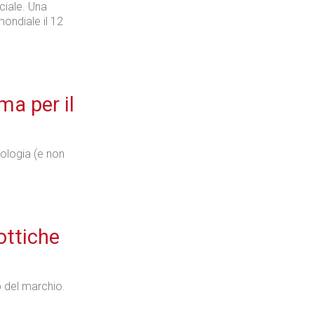
iciale. Una
ondiale il 12
ma per il
nologia (e non
ottiche
p del marchio.