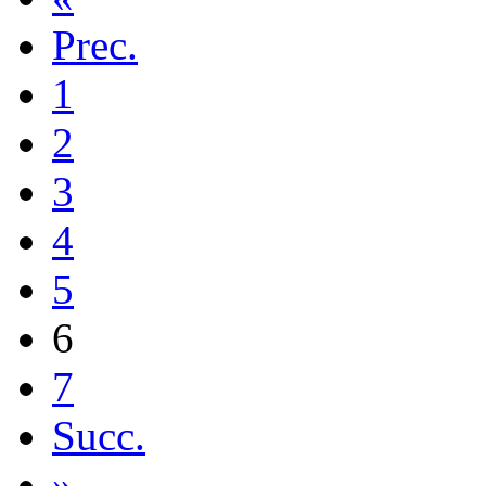
Prec.
1
2
3
4
5
6
7
Succ.
»