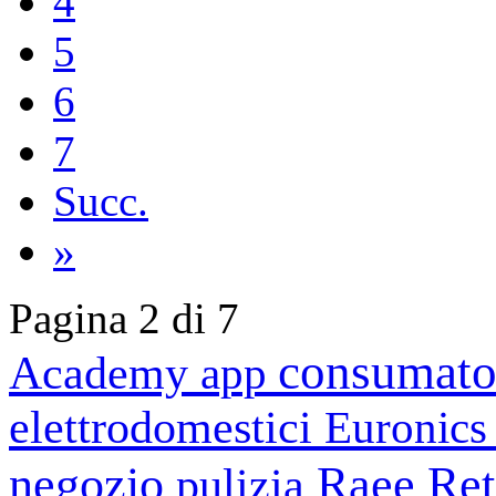
4
5
6
7
Succ.
»
Pagina 2 di 7
consumato
Academy
app
elettrodomestici
Euronic
negozio
Raee
Ret
pulizia