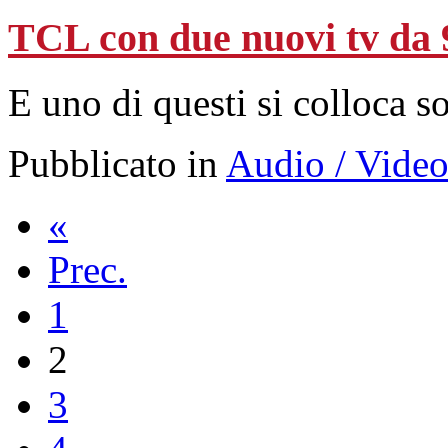
TCL con due nuovi tv da 9
E uno di questi si colloca s
Pubblicato in
Audio / Vide
«
Prec.
1
2
3