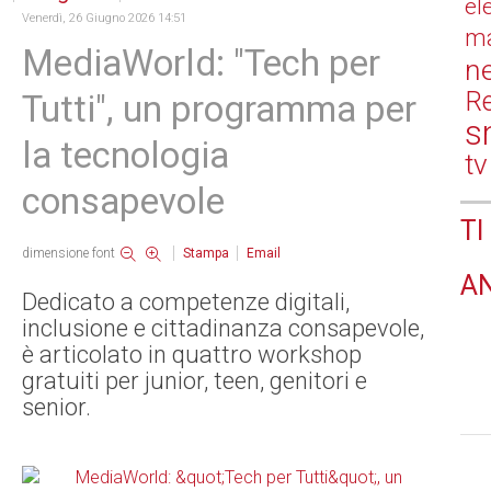
el
Venerdì, 26 Giugno 2026 14:51
ma
MediaWorld: "Tech per
n
Re
Tutti", un programma per
s
la tecnologia
tv
consapevole
TI
dimensione font
Stampa
Email
A
Dedicato a competenze digitali,
inclusione e cittadinanza consapevole,
è articolato in quattro workshop
gratuiti per junior, teen, genitori e
senior.