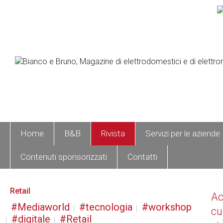
Home
B&B
Rivista
Servizi per le aziende
Contenuti sponsorizzati
Contatti
Retail
A
Mediaworld
tecnologia
workshop
cu
digitale
Retail