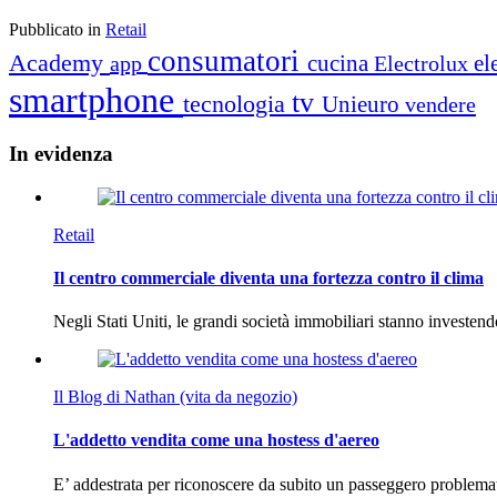
Pubblicato in
Retail
consumatori
Academy
cucina
el
app
Electrolux
smartphone
tv
tecnologia
Unieuro
vendere
In
evidenza
Retail
Il centro commerciale diventa una fortezza contro il clima
Negli Stati Uniti, le grandi società immobiliari stanno investen
Il Blog di Nathan (vita da negozio)
L'addetto vendita come una hostess d'aereo
E’ addestrata per riconoscere da subito un passeggero problema