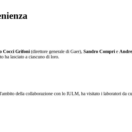
enienza
o Cocci Grifoni
(direttore generale di Gaer),
Sandro Compri
e
Andrea
o ha lasciato a ciascuno di loro.
mbito della collaborazione con lo IULM, ha visitato i laboratori da cui v