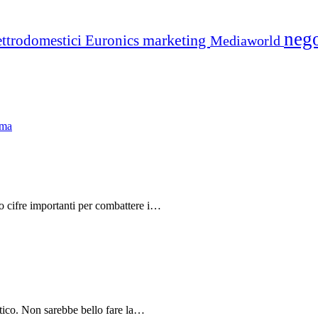
neg
marketing
ettrodomestici
Euronics
Mediaworld
do cifre importanti per combattere i…
tico. Non sarebbe bello fare la…