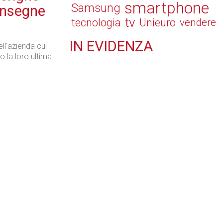
smartphone
Samsung
consegne
tv
tecnologia
Unieuro
vendere
IN
EVIDENZA
dell'azienda cui
o la loro ultima
Retail
Il Blog di Nathan (vita da negozio)
Tecnologie