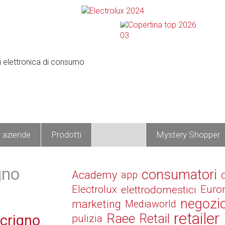
e aziende
Prodotti
Operatori
Mystery Shopper
gno
consumatori
Academy
app
Electrolux
elettrodomestici
Euro
negozi
marketing
Mediaworld
retailer
Raee
Retail
Scrigno
pulizia