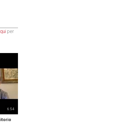
qui
per
6:54
itorio