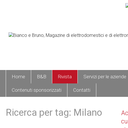
Home
B&B
Rivista
Servizi per le aziende
Contenuti sponsorizzati
Contatti
Ricerca per tag: Milano
A
cu