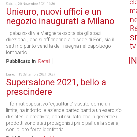
el
Sabato, 20 Novembre 2021 16:36
Unieuro, nuovi uffici e un
ma
n
negozio inaugurati a Milano
Re
Il palazzo di via Marghera ospita sia gli spazi
s
direzionali, che si affiancano alla sede di Forlì, sia il
tv
settimo punto vendita dell'insegna nel capoluogo
lombardo.
IN
Pubblicato in
Retail
Lunedì, 13 Settembre 2021 09:27
Supersalone 2021, bello a
prescindere
Il format espositivo ‘egualitario’ vissuto come un
limite, ha indotto le aziende partecipanti a un esercizio
di sintesi e creatività, con il risultato che in generale i
prodotti sono stati protagonisti principali della scena,
con la loro forza identitaria.