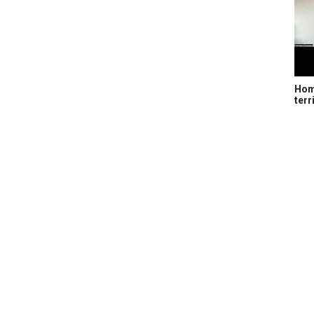
Home
terr