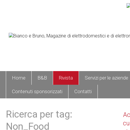
Home
B&B
Rivista
Servizi per le aziende
Contenuti sponsorizzati
Contatti
Ricerca per tag:
A
cu
Non_Food