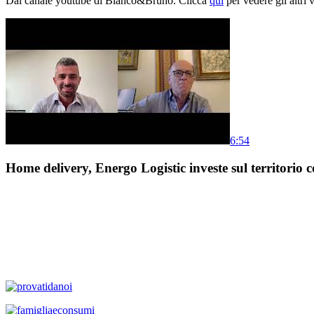
Dal canale youtube di Bianco&Bruno. Clicca
qui
per vedere gli altri 
6:54
Home delivery, Energo Logistic investe sul territorio c