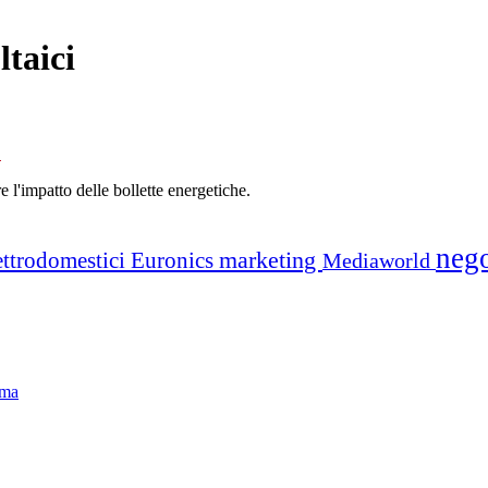
ltaici
o
re l'impatto delle bollette energetiche.
neg
marketing
ettrodomestici
Euronics
Mediaworld