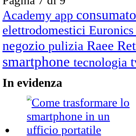
Pagina 7 di 9
consumato
Academy
app
elettrodomestici
Euronic
negozio
Raee
Ret
pulizia
smartphone
tecnologia
In
evidenza