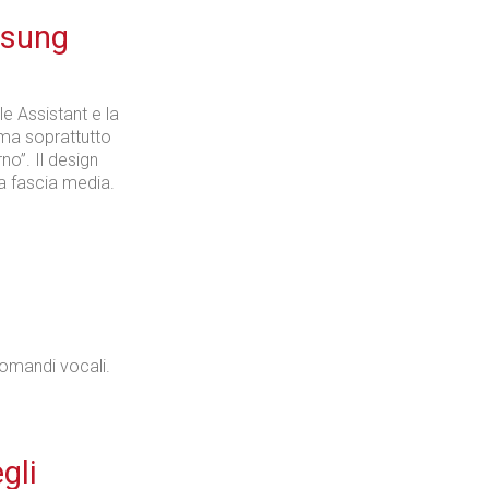
msung
e Assistant e la
ma soprattutto
no”. Il design
a fascia media.
omandi vocali.
gli