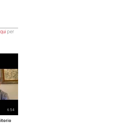
qui
per
6:54
itorio