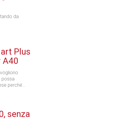
ntando da
art Plus
y A40
 vogliono
e possa
nese perché…
, senza