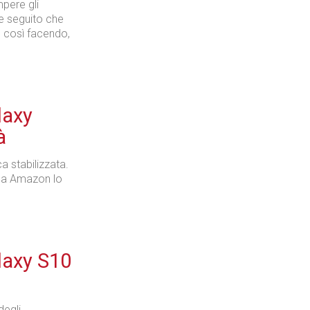
pere gli
e seguito che
 così facendo,
laxy
à
a stabilizzata.
 ma Amazon lo
axy S10
degli