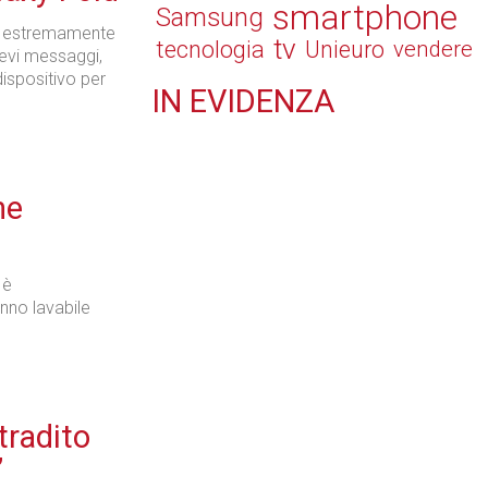
smartphone
Samsung
no estremamente
tv
tecnologia
Unieuro
vendere
revi messaggi,
dispositivo per
IN
EVIDENZA
Tecnologie
he
 è
Retail
anno lavabile
tradito
Il Blog di Nathan (vita da negozio)
”