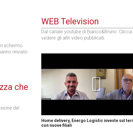
WEB Television
Dal canale youtube di Bianco&Bruno. Clicca
vedere gli altri video pubblicati.
on schermo
hanno rinviato
ezza che
sione del
.
Home delivery, Energo Logistic investe sul terr
con nuove filiali