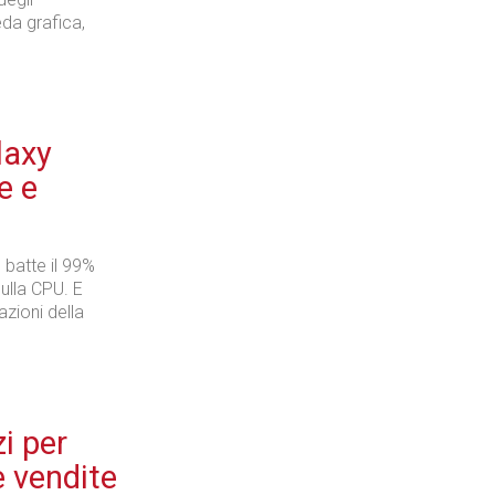
da grafica,
laxy
e e
 batte il 99%
ulla CPU. E
azioni della
i per
e vendite