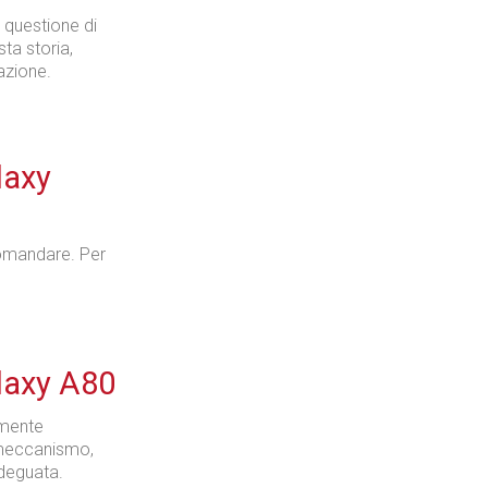
è questione di
sta storia,
azione.
Tecnologie
laxy
Industria
domandare. Per
laxy A80
Prima dello shopping
tamente
l meccanismo,
adeguata.