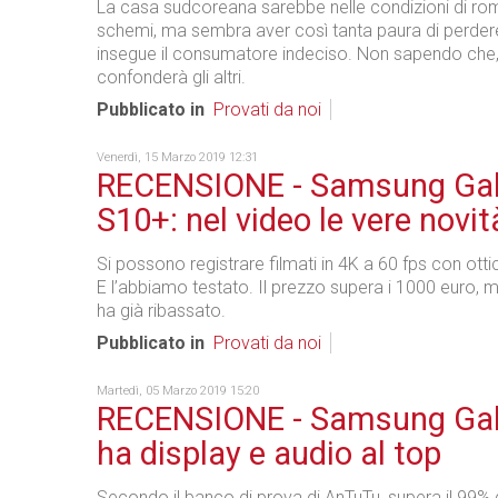
La casa sudcoreana sarebbe nelle condizioni di rom
schemi, ma sembra aver così tanta paura di perder
insegue il consumatore indeciso. Non sapendo che,
confonderà gli altri.
Pubblicato in
Provati da noi
Venerdì, 15 Marzo 2019 12:31
RECENSIONE - Samsung Ga
S10+: nel video le vere novit
Si possono registrare filmati in 4K a 60 fps con ottic
E l’abbiamo testato. Il prezzo supera i 1000 euro,
ha già ribassato.
Pubblicato in
Provati da noi
Martedì, 05 Marzo 2019 15:20
RECENSIONE - Samsung Gal
ha display e audio al top
Secondo il banco di prova di AnTuTu, supera il 99% 