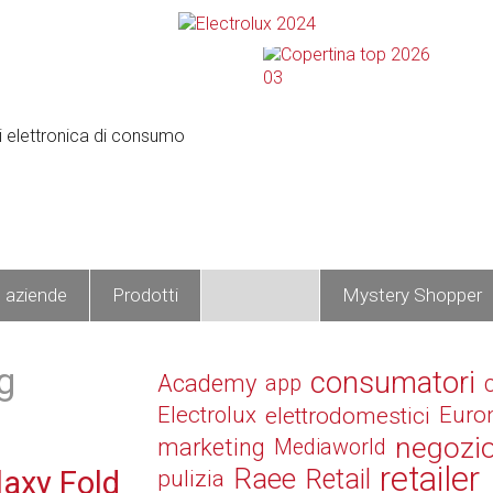
e aziende
Prodotti
Operatori
Mystery Shopper
g
consumatori
Academy
app
Electrolux
elettrodomestici
Euro
negozi
marketing
Mediaworld
retailer
Raee
Retail
axy Fold
pulizia