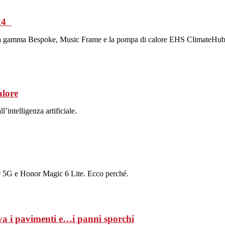
024
to della gamma Bespoke, Music Frame e la pompa di calore EHS ClimateHub
alore
intelligenza artificiale.
5G e Honor Magic 6 Lite. Ecco perché.
va i pavimenti e…i panni sporchi