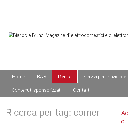
Home
B&B
Rivista
Servizi per le aziende
Contenuti sponsorizzati
Contatti
Ricerca per tag: corner
A
cu