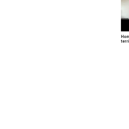
Home
terr