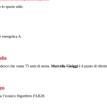
lo spazio utile.
e energetica A.
alia
desco che vanta 75 anni di storia.
Marcella Gioiggi
è il punto di rifer
ign
ta l’iconico frigorifero FAB28.