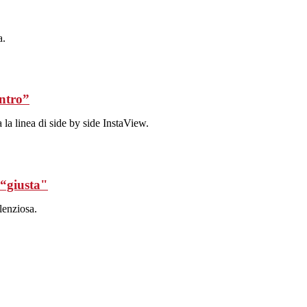
a.
entro”
 la linea di side by side InstaView.
 “giusta"
ilenziosa.