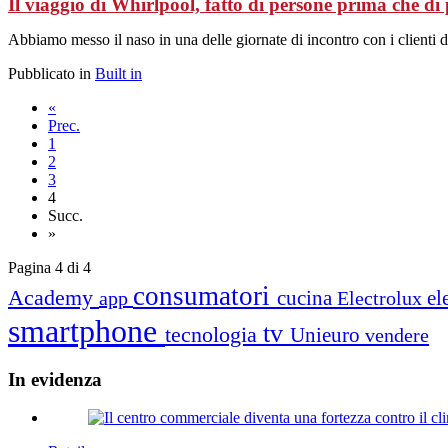
Il viaggio di Whirlpool, fatto di persone prima che di 
Abbiamo messo il naso in una delle giornate di incontro con i clienti d
Pubblicato in
Built in
«
Prec.
1
2
3
4
Succ.
»
Pagina 4 di 4
consumatori
Academy
cucina
el
app
Electrolux
smartphone
tv
tecnologia
Unieuro
vendere
In
evidenza