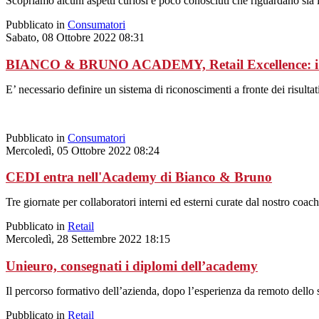
Scopriamo alcuni aspetti curiosi e poco conosciuti che riguardano sia 
Pubblicato in
Consumatori
Sabato, 08 Ottobre 2022 08:31
BIANCO & BRUNO ACADEMY, Retail Excellence: i si
E’ necessario definire un sistema di riconoscimenti a fronte dei risult
Pubblicato in
Consumatori
Mercoledì, 05 Ottobre 2022 08:24
CEDI entra nell'Academy di Bianco & Bruno
Tre giornate per collaboratori interni ed esterni curate dal nostro coa
Pubblicato in
Retail
Mercoledì, 28 Settembre 2022 18:15
Unieuro, consegnati i diplomi dell’academy
Il percorso formativo dell’azienda, dopo l’esperienza da remoto dello s
Pubblicato in
Retail