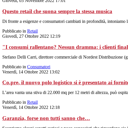
Giovedì, 03 Novembre 2022 17:01
Questo retail che suona sempre la stessa musica
Di fronte a esigenze e consumatori cambiati in profondità, intoniamo l
Pubblicato in
Retail
Giovedì, 27 Ottobre 2022 12:19
"I consumi rallentano? Nessun dramma: i clienti fina
Stefano Delli Carri, direttore commerciale di Nordest Distribuzione (g
Pubblicato in
Consumatori
Venerdì, 14 Ottobre 2022 13:02
Co.pre, il nuovo polo logistico si è presentato ai fornit
L’area vanta una stiva di 22.000 mq per 12 metri di altezza, può ospitar
Pubblicato in
Retail
Venerdì, 14 Ottobre 2022 12:18
Garanzia, forse non tutti sanno che…