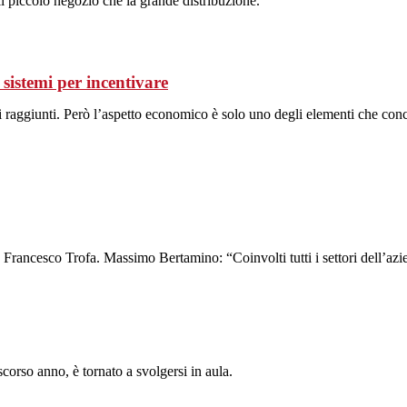
il piccolo negozio che la grande distribuzione.
stemi per incentivare
ati raggiunti. Però l’aspetto economico è solo uno degli elementi che co
ch Francesco Trofa. Massimo Bertamino: “Coinvolti tutti i settori dell’azi
corso anno, è tornato a svolgersi in aula.