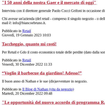
"I 50 anni della nostra Gaer e il mercato di oggi"
Intervista con il direttore generale Paolo Cocci Grifoni in occasione di 
Chi avesse un'azienda (del retail - compreso il singolo negozio - o dell
mail è: info@biancoebruno.it.
Pubblicato in
Retail
Giovedì, 19 Gennaio 2023 10:03
Taccheggio, quanto mi costi!
Per Retail e Gdo il costo economico totale delle perdite (dato dalla somm
Pubblicato in
Retail
Venerdì, 30 Dicembre 2022 11:33
“Voglio il barbecue da giardino! Adesso!”
Il buon anno di Nathan e le sue (dis)avventure in negozio.
Pubblicato in
Il Blog di Nathan (vita da negozio)
Martedì, 20 Dicembre 2022 09:48
"Le opportunità del nuovo accordo di programma