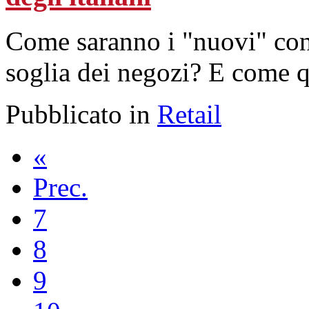
Come saranno i "nuovi" con
soglia dei negozi? E come q
Pubblicato in
Retail
«
Prec.
7
8
9