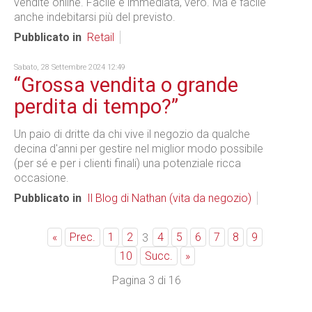
vendite online. Facile e immediata, vero. Ma è facile
anche indebitarsi più del previsto.
Pubblicato in
Retail
Sabato, 28 Settembre 2024 12:49
“Grossa vendita o grande
perdita di tempo?”
Un paio di dritte da chi vive il negozio da qualche
decina d'anni per gestire nel miglior modo possibile
(per sé e per i clienti finali) una potenziale ricca
occasione.
Pubblicato in
Il Blog di Nathan (vita da negozio)
«
Prec.
1
2
4
5
6
7
8
9
3
10
Succ.
»
Pagina 3 di 16