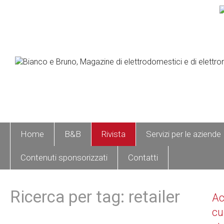
Home
B&B
Rivista
Servizi per le aziende
Contenuti sponsorizzati
Contatti
Ricerca per tag: retailer
A
cu