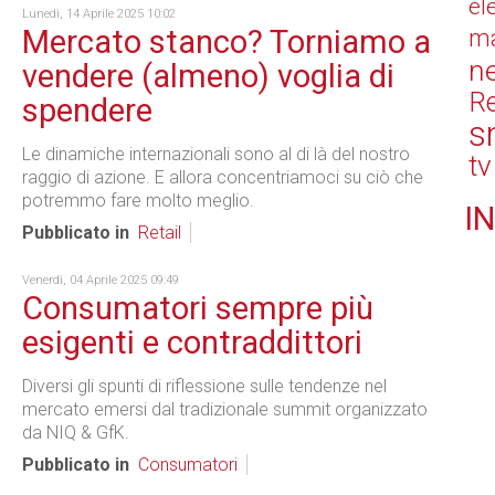
el
Lunedì, 14 Aprile 2025 10:02
Mercato stanco? Torniamo a
ma
n
vendere (almeno) voglia di
Re
spendere
s
Le dinamiche internazionali sono al di là del nostro
tv
raggio di azione. E allora concentriamoci su ciò che
potremmo fare molto meglio.
IN
Pubblicato in
Retail
Venerdì, 04 Aprile 2025 09:49
Consumatori sempre più
esigenti e contraddittori
Diversi gli spunti di riflessione sulle tendenze nel
mercato emersi dal tradizionale summit organizzato
da NIQ & GfK.
Pubblicato in
Consumatori