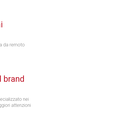
i
nza da remoto
l brand
ecializzato nei
ggiori attenzioni