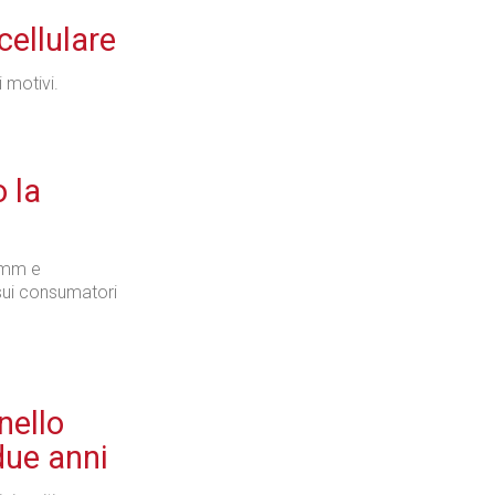
cellulare
 motivi.
 la
14mm e
 sui consumatori
nello
due anni