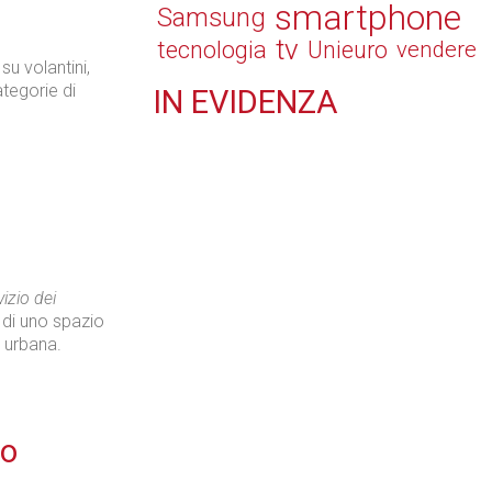
smartphone
Samsung
tv
tecnologia
Unieuro
vendere
u volantini,
tegorie di
IN
EVIDENZA
Retail
Il Blog di Nathan (vita da negozio)
izio dei
o di uno spazio
e urbana.
Tecnologie
mo