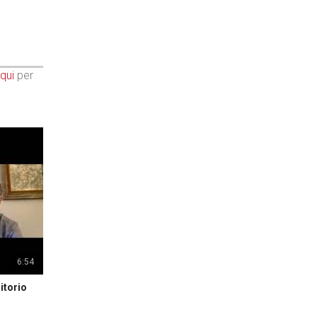
qui
per
6:54
itorio