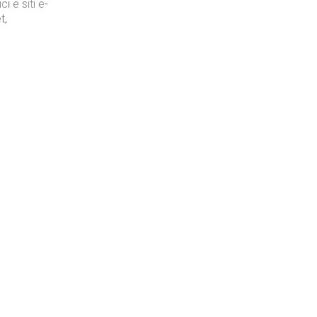
i e siti e-
t,