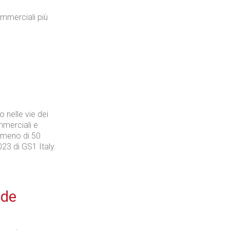
commerciali più
Industria
Prima dello shopping
o nelle vie dei
ommerciali e
n meno di 50
023 di GS1 Italy.
Industria
ede