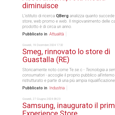
diminuisce
L’istituto di ricerca
QBerg
analizza quanto succede s
store, web promo e web. Il ringiovanimento delle ca
prodotto è di circa un anno.
Pubblicato in
Attualità
Giovedì, 19 Dicembre 2024 17:32
Smeg, rinnovato lo store di
Guastalla (RE)
Storicamente noto come Te.se.c -
Tecnologia a serv
consumatori -
accoglie il proprio pubblico all'intern
ristrutturato e parte di una più ampia riqualificazion
Pubblicato in
Industria
Giovedì, 27 Giugno 2024 09:23
Samsung, inaugurato il pri
Experience Store