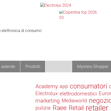
e aziende
Prodotti
Operatori
Mystery Shopper
consumatori
Academy
app
Electrolux
elettrodomestici
Euro
negozi
marketing
Mediaworld
retailer
Raee
Retail
pulizia