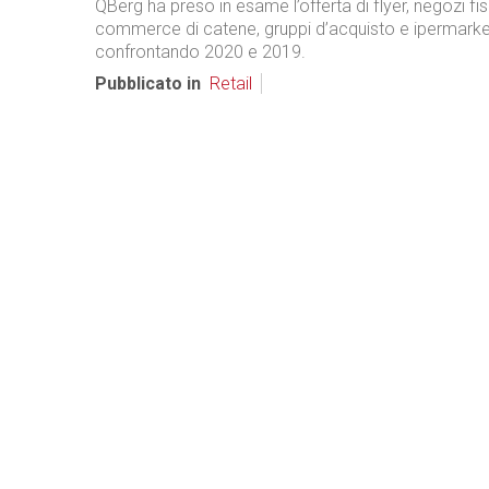
QBerg ha preso in esame l’offerta di flyer, negozi fisic
commerce di catene, gruppi d’acquisto e ipermarke
confrontando 2020 e 2019.
Pubblicato in
Retail
Bianco & Bruno
Periodico on line di elettrodomestici e di elettronica di consumo
info@biancoebruno.it