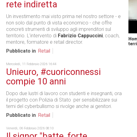
rete indiretta
Un investimento mai visto prima nel nostro settore - e
non solo dal punto di vista economico - che offre
concreti strumenti di sviluppo agli imprenditori sul
territorio. L'intervento di
Fabrizio Cappuccini
, coach,
Home
mentore, formatore e retail director.
terr
Pubblicato in
Retail
Mercoledì, 11 Febbraio 2026 16:44
Unieuro, #cuoriconnessi
compie 10 anni
Dopo due lustri di lavoro con studenti e insegnanti, ora
il progetto con Polizia di Stato per sensibilizzare sui
temi del cyberbullismo si rivolge anche ai genitori.
Pubblicato in
Retail
Venerdì, 06 Febbraio 2026 08:10
Il signor "batte, forte,