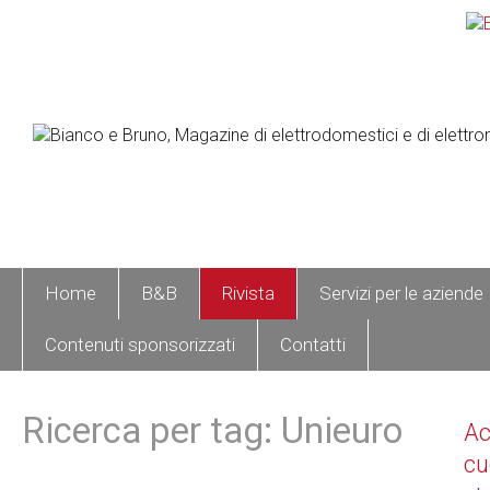
Home
B&B
Rivista
Servizi per le aziende
Contenuti sponsorizzati
Contatti
Ricerca per tag: Unieuro
A
cu