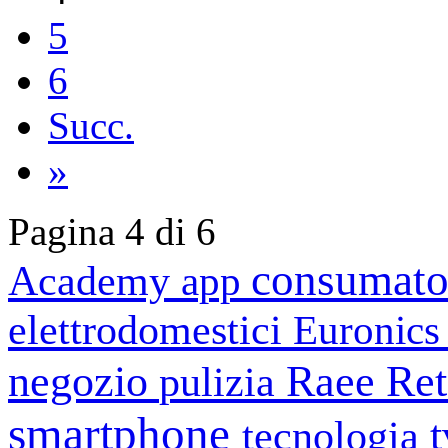
5
6
Succ.
»
Pagina 4 di 6
consumato
Academy
app
elettrodomestici
Euronic
negozio
Raee
Ret
pulizia
smartphone
tecnologia