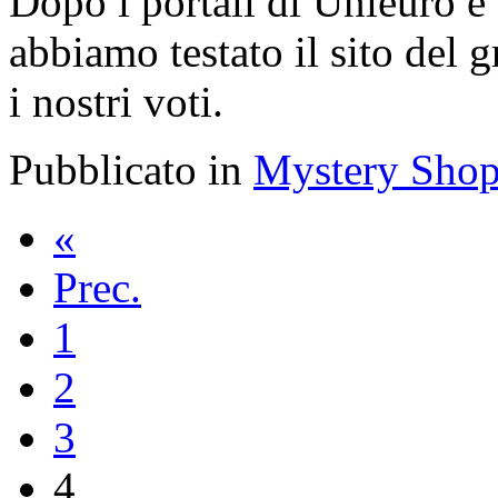
Dopo i portali di Unieuro e
abbiamo testato il sito del g
i nostri voti.
Pubblicato in
Mystery Shop
«
Prec.
1
2
3
4