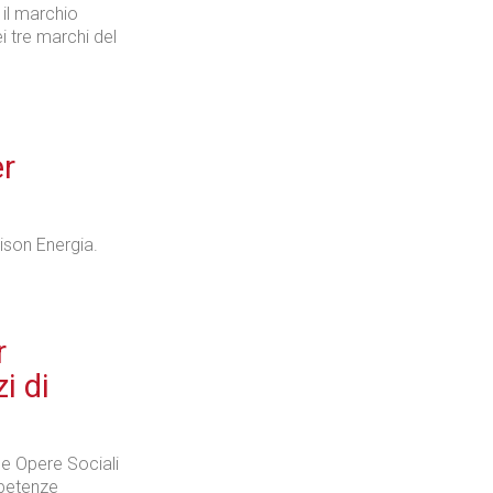
 il marchio
 tre marchi del
Industria
er
Prima dello shopping
ison Energia.
r
Industria
i di
le Opere Sociali
mpetenze