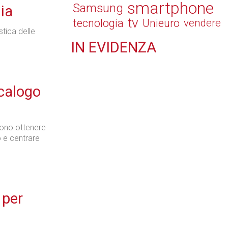
smartphone
Samsung
ia
tv
tecnologia
Unieuro
vendere
stica delle
IN
EVIDENZA
Retail
ecalogo
ssono ottenere
Il Blog di Nathan (vita da negozio)
o e centrare
Tecnologie
 per