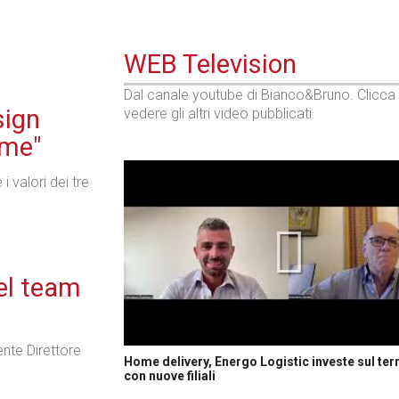
WEB Television
Dal canale youtube di Bianco&Bruno. Clicca
sign
vedere gli altri video pubblicati.
ome"
 valori dei tre
nel team
nte Direttore
Home delivery, Energo Logistic investe sul terr
con nuove filiali