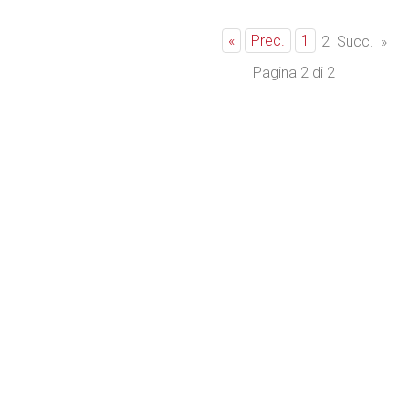
«
Prec.
1
2
Succ.
»
Pagina 2 di 2
Bianco & Bruno
Periodico on line di elettrodomestici e di elettronica di consumo
info@biancoebruno.it