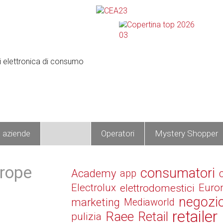
e aziende
Prodotti
Operatori
Mystery Shopper
urope
consumatori
Academy
app
Electrolux
elettrodomestici
Euro
negozi
marketing
Mediaworld
retailer
Raee
Retail
pulizia