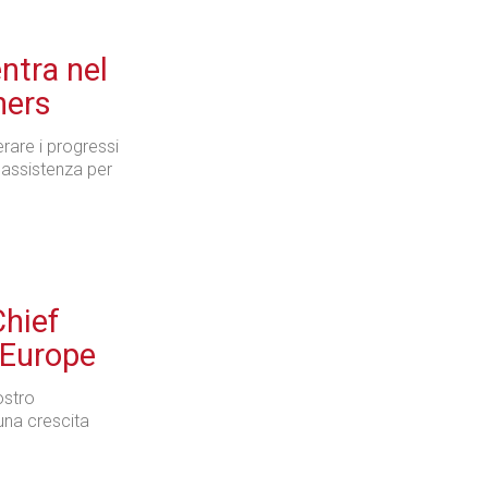
ntra nel
ners
erare i progressi
i assistenza per
hief
 Europe
ostro
 una crescita