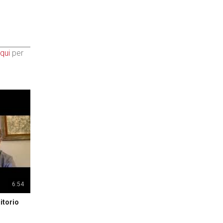
qui
per
6:54
itorio