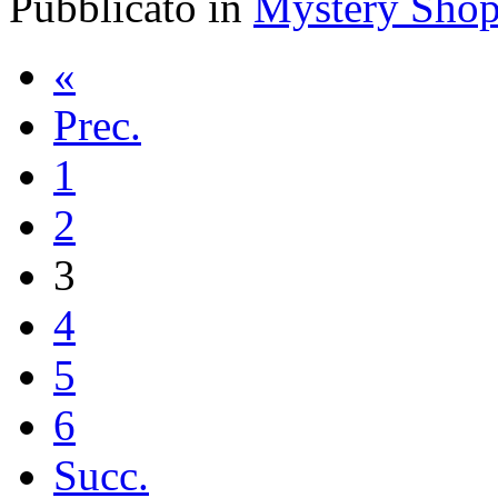
Pubblicato in
Mystery Shop
«
Prec.
1
2
3
4
5
6
Succ.