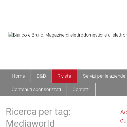
Home
B&B
Rivista
Servizi per le aziende
Contenuti sponsorizzati
Contatti
Ricerca per tag:
A
cu
Mediaworld