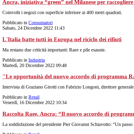
Ancra, iniziativa “green” nel Milanese per raccogliere i
Coinvolti i negozi con superficie inferiore ai 400 metri quadrati.
Pubblicato in
Consumatori
Sabato, 24 Dicembre 2022 11:43
L'Italia batte tutti in Europa nel riciclo dei rifiuti
Ma restano due criticità importanti: Raee e pile esauste.
Pubblicato in
Industria
Martedì, 20 Dicembre 2022 09:48
"Le opportunità del nuovo accordo di programma
Intervista di Graziano Girotti con Fabrizio Longoni, direttore gener
Pubblicato in
Retail
Venerdì, 16 Dicembre 2022 10:34
Raccolta Raee, Ancra: “Il nuovo accordo di programm
La soddisfazione del presidente Pier Giovanni Schiavotto: “Un passo c