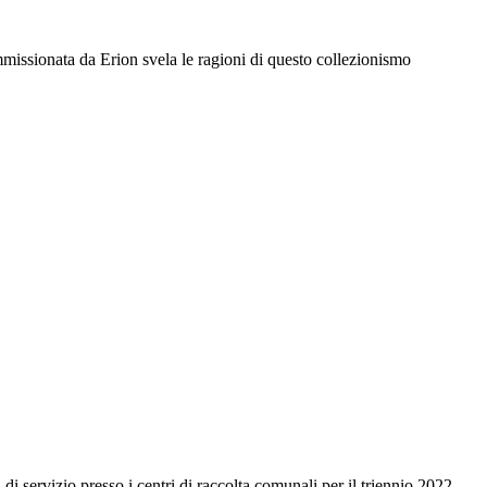
ommissionata da Erion svela le ragioni di questo collezionismo
 servizio presso i centri di raccolta comunali per il triennio 2022-