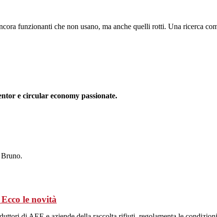
i ancora funzionanti che non usano, ma anche quelli rotti. Una ricerca c
or e circular economy passionate.
& Bruno.
Ecco le novità
i di AEE e aziende della raccolta rifiuti, regolamenta le condizioni di