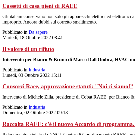
Cassetti di casa pieni di RAEE
Gli italiani conservano non solo gli apparecchi elettrici ed elettronic
improprio. Ancora dubbi sul corretto smaltimento.
Pubblicato in
Da sapere
Martedì, 18 Ottobre 2022 08:41
Il valore di un rifiuto
Intervento per Bianco & Bruno di Marco Dall'Ombra, HVAC ment
Pubblicato in
Industria
Lunedì, 03 Ottobre 2022 15:11
Consorzi Raee, approvazione statuti: "Noi ci siamo!”
Intervento di Michele Zilla, presidente di Cobat RAEE, per Bianco 
Pubblicato in
Industria
Domenica, 02 Ottobre 2022 09:18
Raccolta RAEE: c’è il nuovo Accordo di programma. 
Il documento, siglato da ANCI, Centro di Coordinamento RAEE, produttor