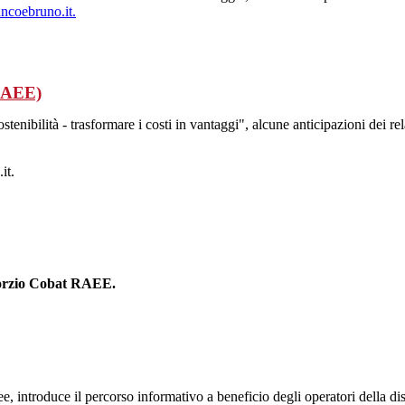
ncoebruno.it.
 RAEE)
enibilità - trasformare i costi in vantaggi", alcune anticipazioni dei rela
it.
nsorzio Cobat RAEE.
, introduce il percorso informativo a beneficio degli operatori della di