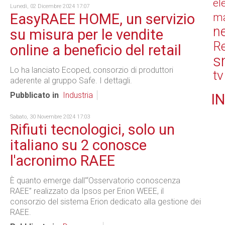
el
Lunedì, 02 Dicembre 2024 17:07
EasyRAEE HOME, un servizio
ma
n
su misura per le vendite
Re
online a beneficio del retail
s
Lo ha lanciato Ecoped, consorzio di produttori
tv
aderente al gruppo Safe. I dettagli.
Pubblicato in
Industria
IN
Sabato, 30 Novembre 2024 17:03
Rifiuti tecnologici, solo un
italiano su 2 conosce
l'acronimo RAEE
È quanto emerge dall’“Osservatorio conoscenza
RAEE” realizzato da Ipsos per Erion WEEE, il
consorzio del sistema Erion dedicato alla gestione dei
RAEE.