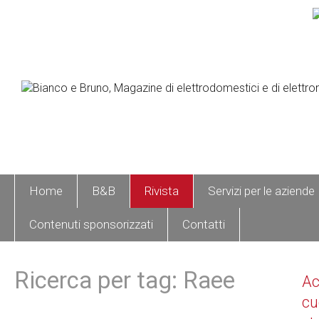
Home
B&B
Rivista
Servizi per le aziende
Contenuti sponsorizzati
Contatti
Ricerca per tag: Raee
A
cu