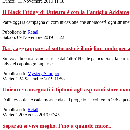
Lunedì, 11 Novembre 2019 11:18
Il Black Friday di Unieuro è con la Famiglia Addams
Parte oggi la campagna di comunicazione che abbraccerà ogni strumento
Pubblicato in
Retail
Sabato, 09 Novembre 2019 11:22
Bari, aggrapparsi al sottocosto è il miglior modo per 
Sul volantino mancano cariche dall’alto? Niente panico. Sarà la prima v
pdv del capoluogo pugliese.
Pubblicato in
Mystery Shopper
Martedì, 24 Settembre 2019 11:58
Unieuro: consegnati i diplomi agli aspiranti store ma
Dall’avvio dell'Academy aziendale il progetto ha coinvolto 206 dipend
Pubblicato in
Retail
Martedì, 20 Agosto 2019 07:45
Separati si vive meglio. Fino a quando muori.