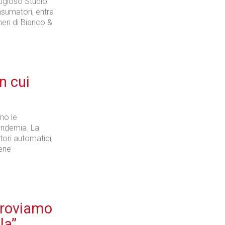
tigioso Studio
nsumatori, entra
eri di Bianco &
n cui
ano le
pandemia. La
itori automatici,
ene -
 proviamo
la”