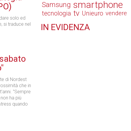
smartphone
Samsung
PO)
tv
tecnologia
Unieuro
vendere
adare solo ed
, si traduce nel
IN
EVIDENZA
Tecnologie
 sabato
o"
Retail
te di Nordest
rossimità che in
nt'anni. "Sempre
: non ha più
 stress quando
Il Blog di Nathan (vita da negozio)