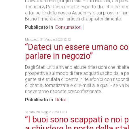
L'avvocato Piergiorgio della Porta Rodiani, del pres
Tonucci & Partners nonché esperto di diritto dei co
a far parte della nostra Academy e sui prossimi num
Bruno firmerà alcuni articoli di approfondimento.
Pubblicato in
Consumatori
Mercoledì, 31 Maggio 2023 12:42
“Dateci un essere umano co
parlare in negozio”
Dagli Stati Uniti arrivano alcune riflessioni che ribalt
prospettive sul modo di fare acquisti uscito dalla 
gente si è stufata di centralini telefonici con rispond
di chat automatizzate e di e-mail alle quali - se va b
riceveranno risposte preconfezionate.
Pubblicato in
Retail
Sabato, 20 Maggio 2023 17:51
“I buoi sono scappati e noi
a chiudere le porte della stal