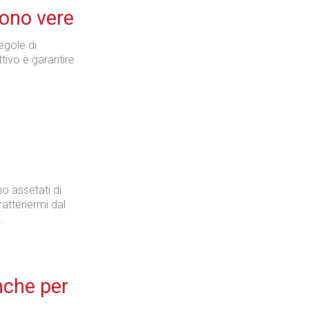
sono vere
regole di
Tecnologie
tivo è garantire
Industria
no assetati di
rattenermi dal
.
Prima dello shopping
nche per