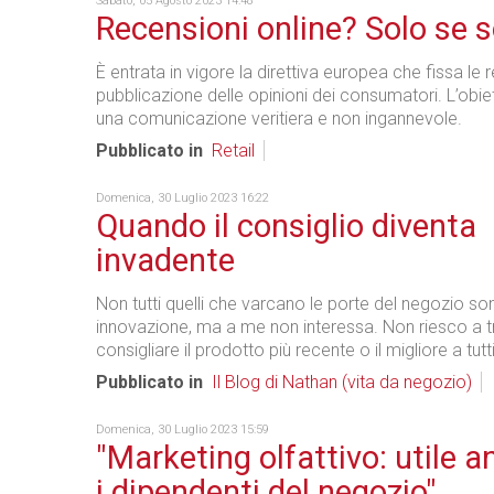
Sabato, 05 Agosto 2023 14:48
Recensioni online? Solo se 
È entrata in vigore la direttiva europea che fissa le 
pubblicazione delle opinioni dei consumatori. L’obiet
una comunicazione veritiera e non ingannevole.
Pubblicato in
Retail
Domenica, 30 Luglio 2023 16:22
Quando il consiglio diventa
invadente
Non tutti quelli che varcano le porte del negozio so
innovazione, ma a me non interessa. Non riesco a t
consigliare il prodotto più recente o il migliore a tutti
Pubblicato in
Il Blog di Nathan (vita da negozio)
Domenica, 30 Luglio 2023 15:59
"Marketing olfattivo: utile a
i dipendenti del negozio"