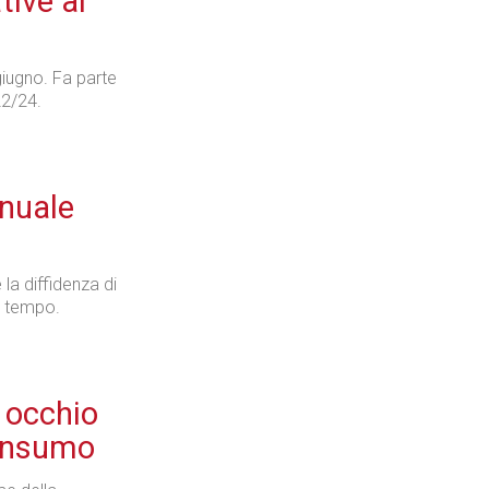
tive ai
giugno. Fa parte
22/24.
anuale
e la diffidenza di
i tempo.
 occhio
Consumo