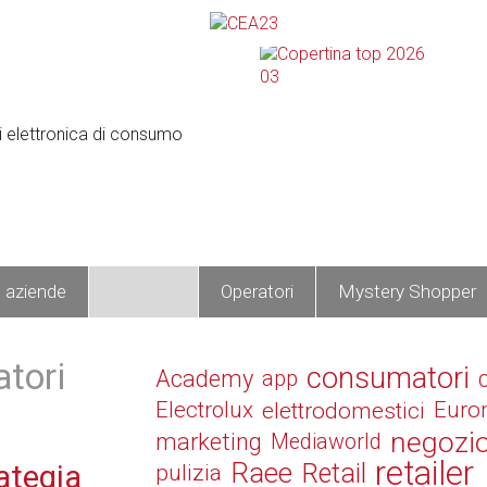
e aziende
Prodotti
Operatori
Mystery Shopper
tori
consumatori
Academy
app
Electrolux
elettrodomestici
Euro
negozi
marketing
Mediaworld
retailer
Raee
Retail
rategia
pulizia