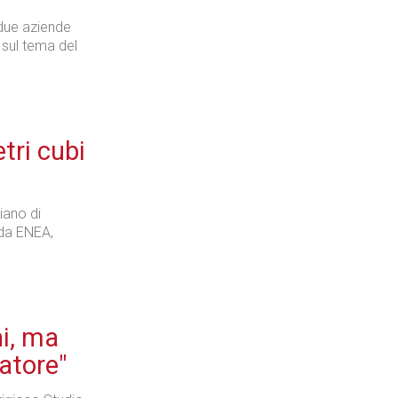
due aziende
i sul tema del
tri cubi
iano di
 da ENEA,
i, ma
atore"