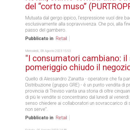
del “corto muso” (PURTROP
Mutuata dal gergo ippico, l’espressione vuol dire b
esclusivamente alla sopravvivenza. Che poi, alla fine
passo del gambero.
Pubblicato in
Retail
Mercoledì, 09 Agosto 2023 15:53
"I consumatori cambiano: il
pomeriggio chiudo il negozi
Quello di Alessandro Zanatta - operatore che fa par
Distribuzione (gruppo GRE) - è un punto vendita di p
provincia di Treviso vanta una storia di oltre cinqua
di più le vendite si concentrano dal lunedì al venerdì
senso chiedere ai collaboratori un sovraccarico di
non serve".
Pubblicato in
Retail