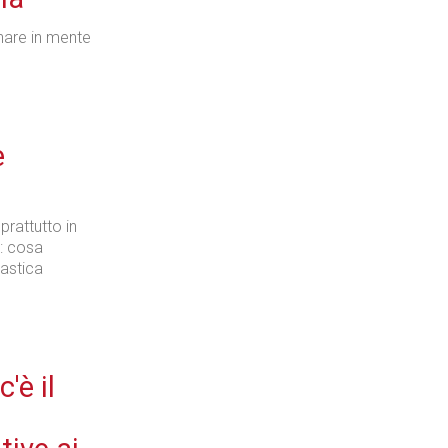
rnare in mente
e
prattutto in
: cosa
lastica
'è il