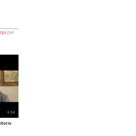
qui
per
6:54
itorio