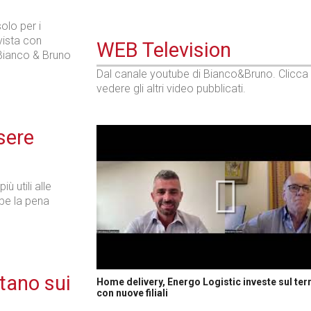
olo per i
vista con
WEB Television
Bianco & Bruno
Dal canale youtube di Bianco&Bruno. Clicca
vedere gli altri video pubblicati.
sere
ù utili alle
bbe la pena
tano sui
Home delivery, Energo Logistic investe sul terr
con nuove filiali