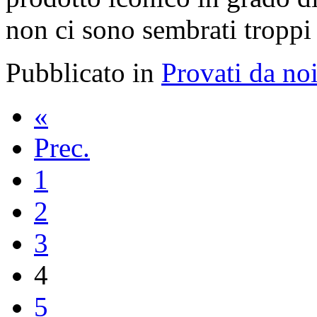
non ci sono sembrati troppi
Pubblicato in
Provati da no
«
Prec.
1
2
3
4
5