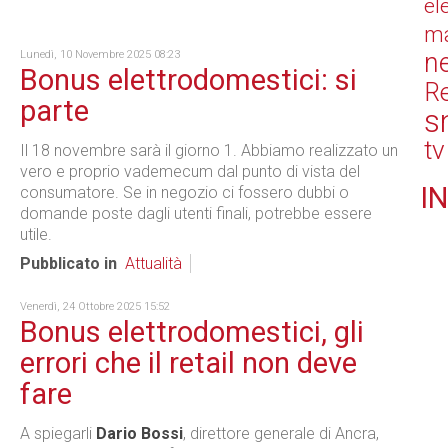
el
ma
n
Lunedì, 10 Novembre 2025 08:23
Bonus elettrodomestici: si
Re
parte
s
tv
Il 18 novembre sarà il giorno 1. Abbiamo realizzato un
vero e proprio vademecum dal punto di vista del
IN
consumatore. Se in negozio ci fossero dubbi o
domande poste dagli utenti finali, potrebbe essere
utile.
Pubblicato in
Attualità
Venerdì, 24 Ottobre 2025 15:52
Bonus elettrodomestici, gli
errori che il retail non deve
fare
A spiegarli
Dario Bossi
, direttore generale di Ancra,