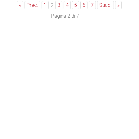
«
Prec.
1
3
4
5
6
7
Succ.
»
2
Pagina 2 di 7