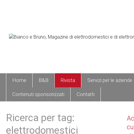
Home
B&B
Rivista
Servizi per le aziende
Contenuti sponsorizzati
Contatti
Ricerca per tag:
A
cu
elettrodomestici