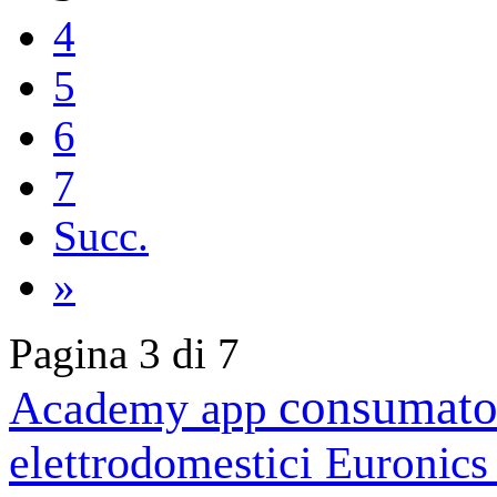
4
5
6
7
Succ.
»
Pagina 3 di 7
consumato
Academy
app
elettrodomestici
Euronic