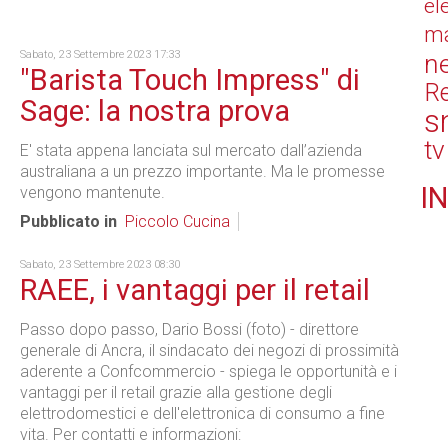
el
ma
Sabato, 23 Settembre 2023 17:33
n
"Barista Touch Impress" di
Re
Sage: la nostra prova
s
tv
E' stata appena lanciata sul mercato dall’azienda
australiana a un prezzo importante. Ma le promesse
IN
vengono mantenute.
Pubblicato in
Piccolo Cucina
Sabato, 23 Settembre 2023 08:30
RAEE, i vantaggi per il retail
Passo dopo passo, Dario Bossi (foto) - direttore
generale di Ancra, il sindacato dei negozi di prossimità
aderente a Confcommercio - spiega le opportunità e i
vantaggi per il retail grazie alla gestione degli
elettrodomestici e dell'elettronica di consumo a fine
vita. Per contatti e informazioni: