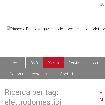
Home
B&B
Rivista
Servizi per le aziende
Contenuti sponsorizzati
Contatti
Ricerca per tag:
A
cu
elettrodomestici